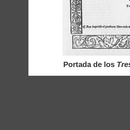
Portada de los
Tre
para vihuela
de 
Fantasía sobre u