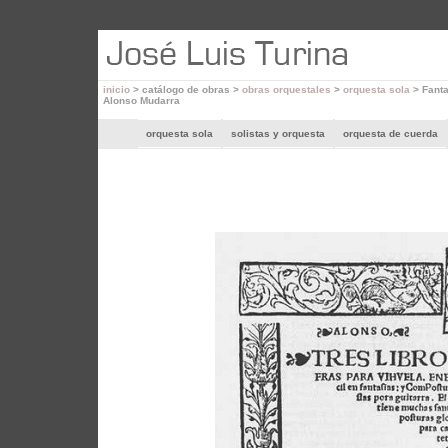
inicio
> catálogo de obras >
obras orquestales
>
orquesta sola
> Fanta
Alonso Mudarra
orquesta sola
solistas y orquesta
orquesta de cuerda